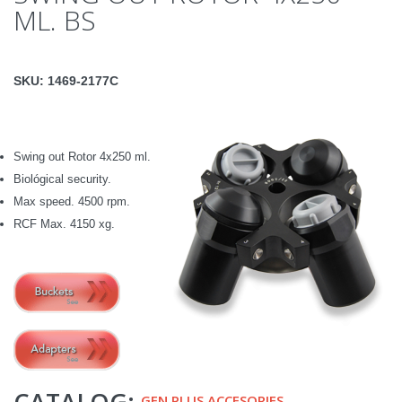
ML. BS
SKU:
1469-2177C
Swing out
Rotor
4x250 ml.
Biológical security.
Max speed. 4500 rpm.
RCF Max. 4150 xg.
CATALOG:
GEN PLUS ACCESORIES