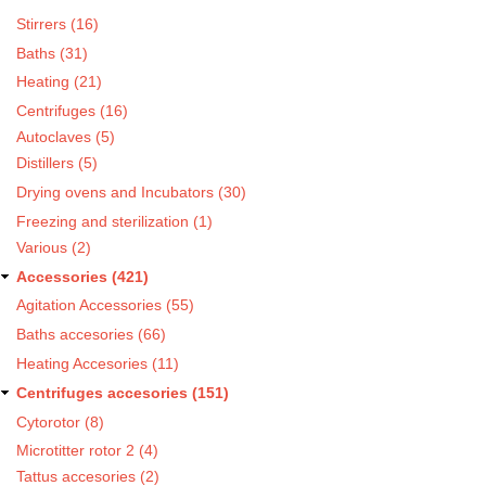
Stirrers (16)
Baths (31)
Heating (21)
Centrifuges (16)
Autoclaves (5)
Distillers (5)
Drying ovens and Incubators (30)
Freezing and sterilization (1)
Various (2)
Accessories (421)
Agitation Accessories (55)
Baths accesories (66)
Heating Accesories (11)
Centrifuges accesories (151)
Cytorotor (8)
Microtitter rotor 2 (4)
Tattus accesories (2)